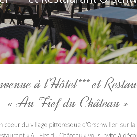
venue à l’Hôtel*** et Resta
« Au Fief du Château »
n coeur du village pittoresque d’Orschwiller, sur la
estaurant « Au Fief du Château » vous invite à décou