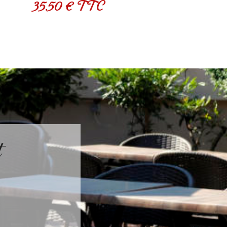
35.50 € TTC
t