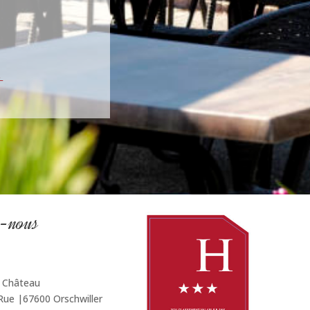
z-nous
u Château
Rue |67600 Orschwiller