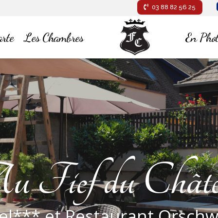
03 88 82 56 25
rte
Les Chambres
En Phot
 Terrasse au C