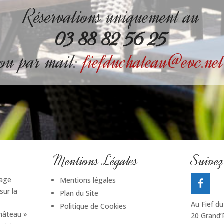
Réservations uniquement au
03 88 82 56 25
ou par mail:
fiefduchateau@evc.net
Mentions Légales
Suive
lage
Mentions légales
sur la
Plan du Site
Au Fief d
Politique de Cookies
Château »
20 Grand’