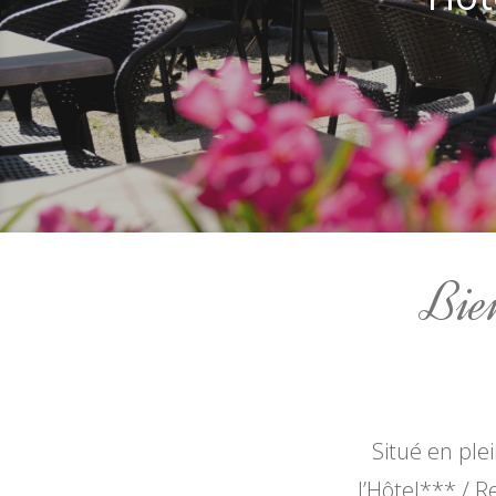
Bien
Situé en plei
l’Hôtel*** / R