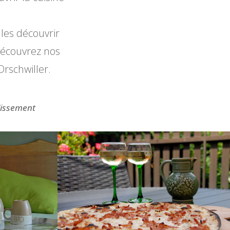
lles découvrir
découvrez nos
rschwiller.
lissement