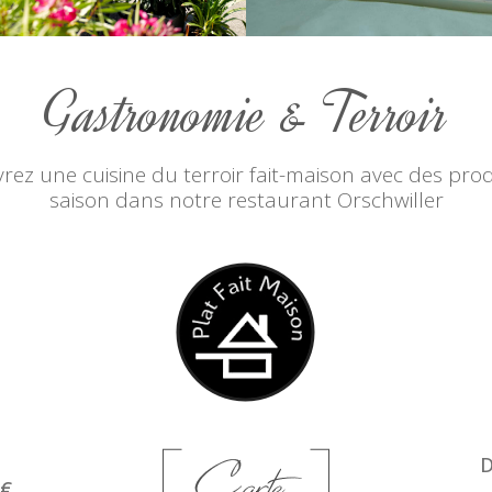
Gastronomie & Terroir
rez une cuisine du terroir fait-maison avec des prod
saison dans notre restaurant Orschwiller
D
4€